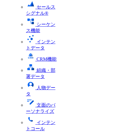
セールス
シグナル®
シーケン
ス機能
インテン
トデータ
CRM機能
組織・部
署データ
人物デー
タ
文面のパ
ーソナライズ
インテン
トコール