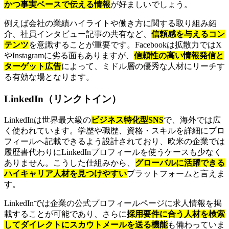
かつ事実ベースで伝える情報
が好ましいでしょう。
例えば会社の業績ハイライトや働き方に関する取り組み紹
介、社員インタビュー記事の共有など、
信頼感を与えるコン
テンツ
を意識することが重要です。Facebookは拡散力ではX
やInstagramに劣る面もありますが、
信頼性の高い情報発信と
ターゲット広告
によって、ミドル層の優秀な人材にリーチす
る有効な場となります。
LinkedIn（リンクトイン）
LinkedInは世界最大級の
ビジネス特化型SNS
で、海外では広
く使われています。学歴や職歴、資格・スキルを詳細にプロ
フィールへ記載できるよう設計されており、欧米の企業では
履歴書代わりにLinkedInプロフィールを使うケースも少なく
ありません。こうした仕組みから、
グローバルに活躍できる
ハイキャリア人材を見つけやすい
プラットフォームと言えま
す。
LinkedInでは企業の公式プロフィールページに求人情報を掲
載することが可能であり、さらに
採用要件に合う人材を検索
してダイレクトにスカウトメールを送る機能
も備わっていま