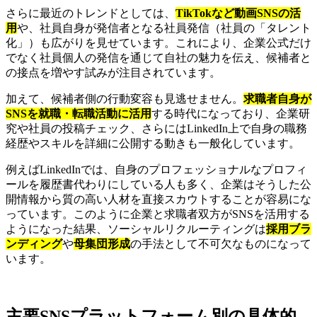
さらに最近のトレンドとしては、
TikTokなど動画SNSの活
用
や、社員自身が発信者となる社員発信（社員の「タレント
化」）も広がりを見せています。これにより、企業公式だけ
でなく社員個人の発信を通じて自社の魅力を伝え、候補者と
の接点を増やす試みが注目されています。
加えて、候補者側の行動変容も見逃せません。
求職者自身が
SNSを就職・転職活動に活用
する時代になっており、企業研
究や社員の投稿チェック、さらにはLinkedIn上で自身の職務
経歴やスキルを詳細に公開する動きも一般化しています。
例えばLinkedInでは、自身のプロフェッショナルなプロフィ
ールを履歴書代わりにしている人も多く、企業はそうした公
開情報から質の高い人材を直接スカウトすることが容易にな
っています。このように企業と求職者双方がSNSを活用する
ようになった結果、ソーシャルリクルーティングは
採用ブラ
ンディング
や
母集団形成
の手法として不可欠なものになって
います。
主要SNSプラットフォーム別の具体的