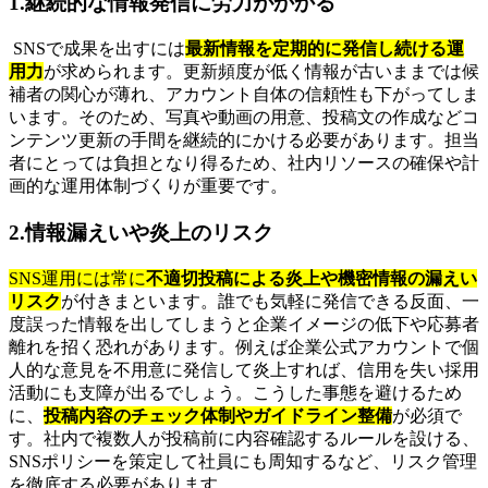
1.継続的な情報発信に労力がかかる
SNSで成果を出すには
最新情報を定期的に発信し続ける運
用力
が求められます。更新頻度が低く情報が古いままでは候
補者の関心が薄れ、アカウント自体の信頼性も下がってしま
います。そのため、写真や動画の用意、投稿文の作成などコ
ンテンツ更新の手間を継続的にかける必要があります。担当
者にとっては負担となり得るため、社内リソースの確保や計
画的な運用体制づくりが重要です。
2.情報漏えいや炎上のリスク
SNS運用には常に
不適切投稿による炎上や機密情報の漏えい
リスク
が付きまといます。誰でも気軽に発信できる反面、一
度誤った情報を出してしまうと企業イメージの低下や応募者
離れを招く恐れがあります。例えば企業公式アカウントで個
人的な意見を不用意に発信して炎上すれば、信用を失い採用
活動にも支障が出るでしょう。こうした事態を避けるため
に、
投稿内容のチェック体制やガイドライン整備
が必須で
す。社内で複数人が投稿前に内容確認するルールを設ける、
SNSポリシーを策定して社員にも周知するなど、リスク管理
を徹底する必要があります。