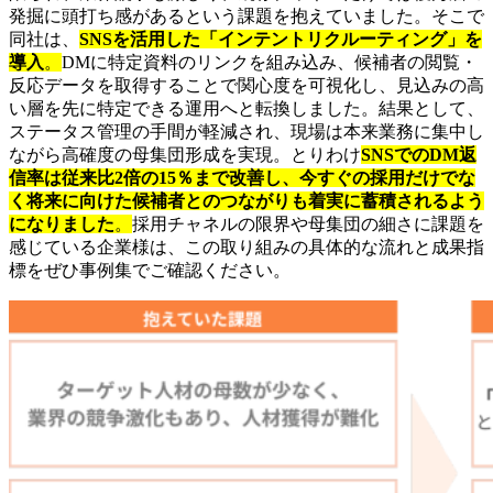
発掘に頭打ち感があるという課題を抱えていました。そこで
同社は、
SNSを活用した「インテントリクルーティング」を
導入
。
DMに特定資料のリンクを組み込み、候補者の閲覧・
反応データを取得することで関心度を可視化し、見込みの高
い層を先に特定できる運用へと転換しました。結果として、
ステータス管理の手間が軽減され、現場は本来業務に集中し
ながら高確度の母集団形成を実現。とりわけ
SNSでのDM返
信率は従来比2倍の15％まで改善し、今すぐの採用だけでな
く将来に向けた候補者とのつながりも着実に蓄積されるよう
になりました
。
採用チャネルの限界や母集団の細さに課題を
感じている企業様は、この取り組みの具体的な流れと成果指
標をぜひ事例集でご確認ください。