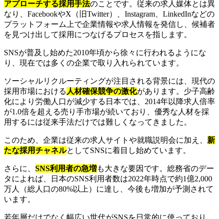
アプローチする採用手法
のことです。従来の求人媒体とは異
なり、FacebookやX（旧Twitter）、Instagram、LinkedInなどの
プラットフォーム上で企業情報や求人情報を発信し、候補者
を見つけ出して採用につなげるプロセスを指します。
SNSが普及し始めた2010年頃から徐々に行われるようにな
り、現在では多くの企業で取り入れられています。
ソーシャルリクルーティングが注目される背景には、現代の
採用市場における
人材確保競争の激化
があります。少子高齢
化により労働人口が減少する日本では、2014年以降求人倍率
が1.0倍を超える売り手市場が続いており、優秀な人材を採
用するには従来手法だけでは難しくなってきました。
このため、企業は従来の求人サイトや就職説明会に加え、
新
たな採用チャネル
としてSNSに着目し始めています。
さらに、
SNS利用者の急増
も大きな要因です。総務省のデー
タによれば、日本のSNS利用者数は2022年時点で約1億2,000
万人（総人口の80%以上）に達し、今後も増加が予測されて
います。
若年層だけでなく幅広い世代がSNSを日常的に使っており、