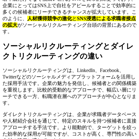
企業にとってはSNS上で自社をアピールすることで効率的に
多くの候補者にリーチできるチャンスが拡大しています。こ
のように、
人材獲得競争の激化
と
SNS浸透による求職者接点
の拡大
がソーシャルリクルーティング台頭の背景にあるので
す。
ソーシャルリクルーティングとダイレ
クトリクルーティングの違い
ソーシャルリクルーティングは、LinkedIn、Facebook、
Twitterなどのソーシャルメディアプラットフォームを活用し
た採用手法です。企業の魅力を発信し、候補者との関係構築
を重視します。比較的受動的なアプローチで、幅広い層にリ
ーチできる一方、転職潜在層へのアプローチが中心となりま
す。
ダイレクトリクルーティングは、企業が求職者データベース
や人材紹介会社を通じて、特定のスキルを持つ候補者に直接
アプローチする手法です。より能動的で、ターゲットを絞っ
た効率的な採用が可能ですが、コストが高く、専門性の高い