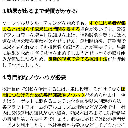
3.効果が出るまで時間がかかる
ソーシャルリクルーティングを始めても、
すぐに応募者が集
まるとは限らず成果には時間を要する
場合が多いです。SNS
でフォロワーを増やし認知度を上げ、信頼関係を築くには地
道な発信の積み重ねが欠かせません。運用開始後、短期間で
成果が見られなくても根気強く続けることが重要です。早急
に結果を求めすぎて発信を止めてしまうとせっかくの取り組
みが無駄になるため、
長期的視点で育てる採用手法
だと理解
しておきましょう。
4.専門的なノウハウが必要
採用目的でSNSを活用するには、単に投稿するだけでなく
採
用につなげるための専門知識やノウハウ
が求められます。例
えばターゲットに刺さるコンテンツ企画や効果測定の方法、
各プラットフォームのアルゴリズム理解などが必要です。社
内にSNS運用の知見がない場合、効果が出るまでに試行錯誤
の時間と労力を要するでしょう。必要に応じて外部の専門サ
ービスを利用したり、他社事例から学ぶなどしてノウハウ不