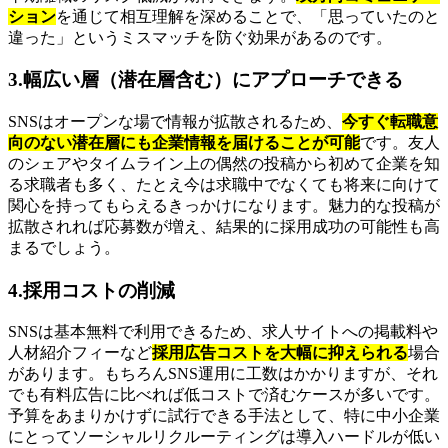
ション
を通じて相互理解を深めることで、「思っていたのと
違った」というミスマッチを防ぐ効果があるのです。
3.幅広い層（潜在層含む）にアプローチできる
SNSはオープンな場で情報が拡散されるため、
今すぐ転職意
向のない潜在層にも企業情報を届けることが可能
です。友人
のシェアやタイムライン上の偶然の投稿から初めて企業を知
る求職者も多く、たとえ今は求職中でなくても将来に向けて
関心を持ってもらえるきっかけになります。魅力的な投稿が
拡散されれば応募数が増え、結果的に採用成功の可能性も高
まるでしょう。
4.採用コストの削減
SNSは基本無料で利用できるため、求人サイトへの掲載料や
人材紹介フィーなど
採用広告コストを大幅に抑えられる
場合
があります。もちろんSNS運用に工数はかかりますが、それ
でも有料広告に比べれば低コストで済むケースが多いです。
予算をあまりかけずに試行できる手法として、特に中小企業
にとってソーシャルリクルーティングは導入ハードルが低い