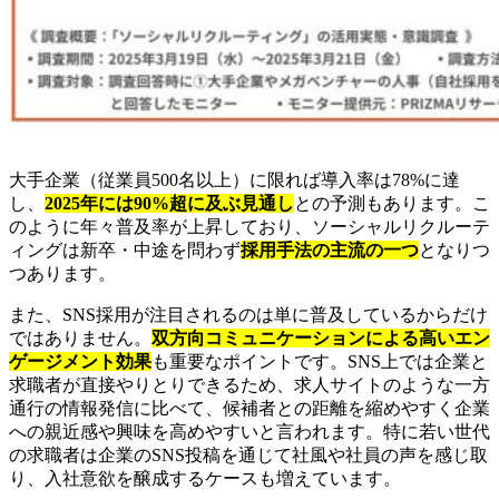
大手企業（従業員500名以上）に限れば導入率は78%に達
し、
2025年には90%超に及ぶ見通し
との予測もあります。こ
のように年々普及率が上昇しており、ソーシャルリクルーテ
ィングは新卒・中途を問わず
採用手法の主流の一つ
となりつ
つあります。
また、SNS採用が注目されるのは単に普及しているからだけ
ではありません。
双方向コミュニケーションによる高いエン
ゲージメント効果
も重要なポイントです。SNS上では企業と
求職者が直接やりとりできるため、求人サイトのような一方
通行の情報発信に比べて、候補者との距離を縮めやすく企業
への親近感や興味を高めやすいと言われます。特に若い世代
の求職者は企業のSNS投稿を通じて社風や社員の声を感じ取
り、入社意欲を醸成するケースも増えています。