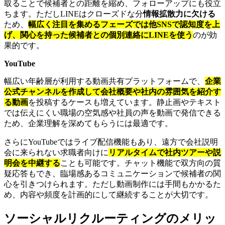
取ることで候補者との距離を縮め、フォローアップにも役立
ちます。ただしLINEはクローズドな分
情報拡散力に欠ける
ため、
幅広く注目を集めるフェーズでは他SNSで認知度を上
げ、関心を持った候補者との個別連絡にLINEを使う
のが効
果的です。
YouTube
幅広い年齢層が利用する動画共有プラットフォームで、
企業
公式チャンネルを作成して会社概要や社内の雰囲気を紹介す
る動画
を投稿するケースも増えています。静止画やテキスト
では伝えにくい職場の空気感や社員の声を動画で発信できる
ため、企業理解を深めてもらうには最適です。
さらにYouTubeではライブ配信機能もあり、遠方で会社説明
会に来られない求職者向けに
リアルタイムで社内ツアーや説
明会を中継する
ことも可能です。チャット機能で双方向の質
疑応答もでき、臨場感あるコミュニケーションで候補者の関
心を引きつけられます。ただし動画制作には手間もかかるた
め、内容や頻度を計画的にして継続することが大切です。
ソーシャルリクルーティングのメリッ