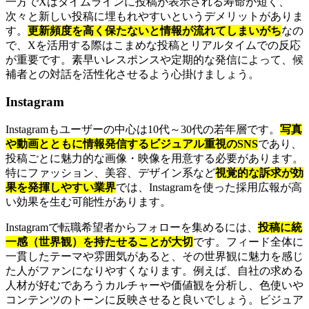
一方でXはタイムラインに投稿が表示される寿命が短く、
次々と新しい投稿に埋もれやすいというデメリットがありま
す。
更新頻度を高く保たないと情報が流れてしまいがち
なの
で、Xを活用する際はこまめな投稿とリアルタイムでの反応
が重要です。素早いレスポンスや定期的な発信によって、候
補者との対話を活性化させるよう心掛けましょう。
Instagram
Instagramもユーザーの中心は10代～30代の若年層です。
写真
や動画とともに情報発信するビジュアル重視のSNS
であり、
投稿ごとに魅力的な画像・映像を用意する必要があります。
特にファッション、美容、デザイン系など
視覚的な訴求が効
果を発揮しやすい業界
では、Instagramを使った採用広報が高
い効果を生む可能性があります。
Instagramで転職希望者からフォローを集めるには、
投稿に統
一感（世界観）を持たせることが大切
です。フィード全体に
一貫したテーマや雰囲気があると、その世界観に魅力を感じ
た人がファンになりやすくなります。例えば、自社の求める
人材が好むであろうカルチャーや価値観を分析し、色使いや
コンテンツのトーンに反映させると良いでしょう。ビジュア