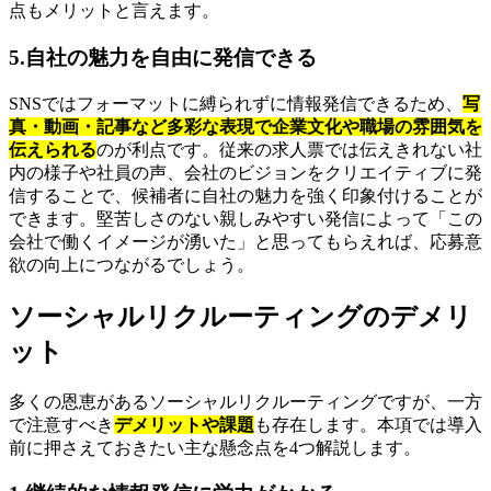
点もメリットと言えます。
5.自社の魅力を自由に発信できる
SNSではフォーマットに縛られずに情報発信できるため、
写
真・動画・記事など多彩な表現で企業文化や職場の雰囲気を
伝えられる
のが利点です。従来の求人票では伝えきれない社
内の様子や社員の声、会社のビジョンをクリエイティブに発
信することで、候補者に自社の魅力を強く印象付けることが
できます。堅苦しさのない親しみやすい発信によって「この
会社で働くイメージが湧いた」と思ってもらえれば、応募意
欲の向上につながるでしょう。
ソーシャルリクルーティングのデメリ
ット
多くの恩恵があるソーシャルリクルーティングですが、一方
で注意すべき
デメリットや課題
も存在します。本項では導入
前に押さえておきたい主な懸念点を4つ解説します。