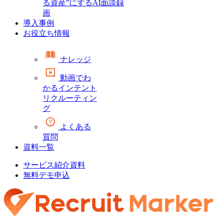
る資産”にするAI面談録
画
導入事例
お役立ち情報
ナレッジ
動画でわ
かるインテント
リクルーティン
グ
よくある
質問
資料一覧
サービス紹介資料
無料デモ申込