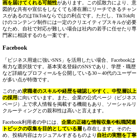
画を届けてくれる可能性
があります。この拡散力により、意
図的な共有や宣伝をしなくても潜在層にリーチできるチャン
スがあるのはTikTokならではの利点です。ただし、TikTok向
けのコンテンツ制作には一定のクリエイティブスキルが必要
なため、自社で対応が難しい場合は社内の若手に任せたり専
門家に相談するのも一案です。
Facebook
「ビジネス用途に強いSNS」を活用したい場合、Facebookは
有力な選択肢です。基本実名登録のSNSであり、学歴・職歴
など詳細なプロフィールを公開している30～40代のユーザー
が多い点が特徴です。
このため
求職者のスキルや経歴を確認しやすく、中堅層以上
の採用
に向いています。また、企業の公式ページ（ビジネス
ページ）上で求人情報を掲載する機能もあり、ソーシャルリ
クルーティングとの親和性は高いと言えます。
Facebook利用者の中には、
企業の正確な情報収集や転職関連
トピックの収集を目的としている層
も存在します。そのた
め、投稿内容はカジュアルすぎるものより
自社の実態を丁寧