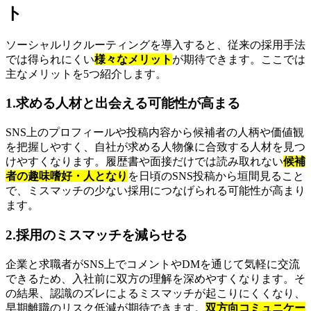
ト
ソーシャルリクルーティングを導入すると、従来の採用手法
では得られにくい
様々なメリット
が期待できます。ここでは
主なメリットを5つ紹介します。
1.求める人材と出会える可能性が高まる
SNS上のプロフィールや投稿内容から候補者の人柄や価値観
を把握しやすく、自社が求める人物像に合致する人材を見つ
けやすくなります。履歴書や面接だけでは読み取れない
候補
者の趣味嗜好・人となり
を日頃のSNS投稿から垣間見ること
で、ミスマッチの少ない採用につなげられる可能性が高まり
ます。
2.採用のミスマッチを減らせる
企業と求職者がSNS上でコメントやDMを通じて気軽に交流
できるため、入社前に双方の理解を深めやすくなります。そ
の結果、認識のズレによるミスマッチが起こりにくくなり、
早期離職のリスク低減が期待できます。
双方向コミュニケー