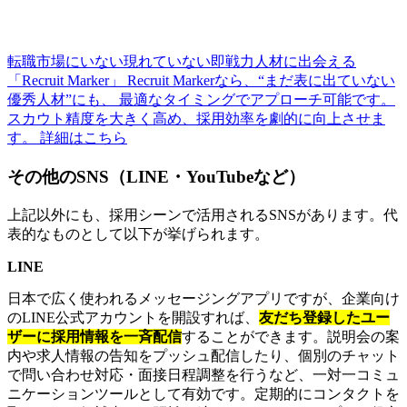
転職市場にいない現れていない即戦力人材に出会える
「Recruit Marker」
Recruit Markerなら、“まだ表に出ていない
優秀人材”にも、 最適なタイミングでアプローチ可能です。
スカウト精度を大きく高め、採用効率を劇的に向上させま
す。
詳細はこちら
その他のSNS（LINE・YouTubeなど）
上記以外にも、採用シーンで活用されるSNSがあります。代
表的なものとして以下が挙げられます。
LINE
日本で広く使われるメッセージングアプリですが、企業向け
のLINE公式アカウントを開設すれば、
友だち登録したユー
ザーに採用情報を一斉配信
することができます。説明会の案
内や求人情報の告知をプッシュ配信したり、個別のチャット
で問い合わせ対応・面接日程調整を行うなど、一対一コミュ
ニケーションツールとして有効です。定期的にコンタクトを