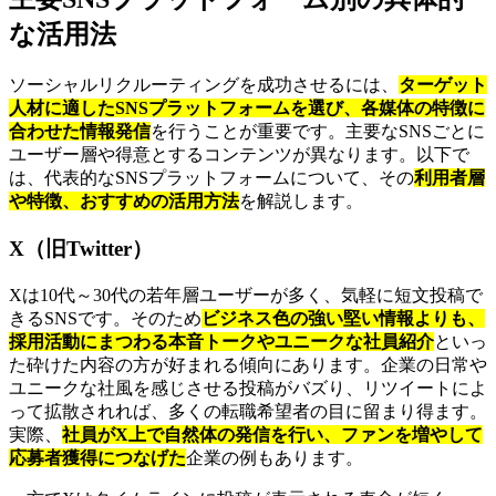
な活用法
ソーシャルリクルーティングを成功させるには、
ターゲット
人材に適したSNSプラットフォームを選び、各媒体の特徴に
合わせた情報発信
を行うことが重要です。主要なSNSごとに
ユーザー層や得意とするコンテンツが異なります。以下で
は、代表的なSNSプラットフォームについて、その
利用者層
や特徴、おすすめの活用方法
を解説します。
X（旧Twitter）
Xは10代～30代の若年層ユーザーが多く、気軽に短文投稿で
きるSNSです。そのため
ビジネス色の強い堅い情報よりも、
採用活動にまつわる本音トークやユニークな社員紹介
といっ
た砕けた内容の方が好まれる傾向にあります。企業の日常や
ユニークな社風を感じさせる投稿がバズり、リツイートによ
って拡散されれば、多くの転職希望者の目に留まり得ます。
実際、
社員がX上で自然体の発信を行い、ファンを増やして
応募者獲得につなげた
企業の例もあります。