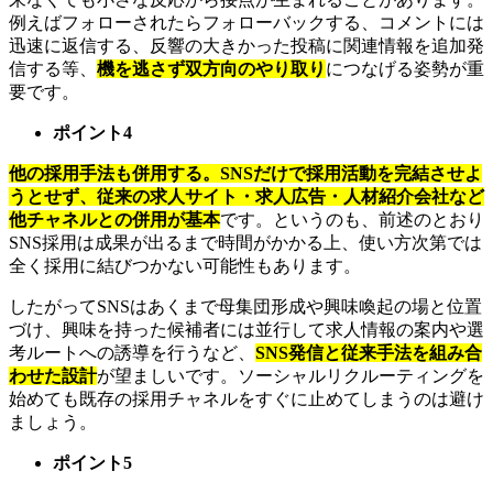
例えばフォローされたらフォローバックする、コメントには
迅速に返信する、反響の大きかった投稿に関連情報を追加発
信する等、
機を逃さず双方向のやり取り
につなげる姿勢が重
要です。
ポイント4
他の採用手法も併用する。SNSだけで採用活動を完結させよ
うとせず、従来の求人サイト・求人広告・人材紹介会社など
他チャネルとの併用が基本
です。というのも、前述のとおり
SNS採用は成果が出るまで時間がかかる上、使い方次第では
全く採用に結びつかない可能性もあります。
したがってSNSはあくまで母集団形成や興味喚起の場と位置
づけ、興味を持った候補者には並行して求人情報の案内や選
考ルートへの誘導を行うなど、
SNS発信と従来手法を組み合
わせた設計
が望ましいです。ソーシャルリクルーティングを
始めても既存の採用チャネルをすぐに止めてしまうのは避け
ましょう。
ポイント5