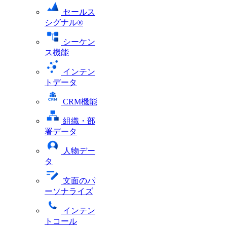
セールス
シグナル®
シーケン
ス機能
インテン
トデータ
CRM機能
組織・部
署データ
人物デー
タ
文面のパ
ーソナライズ
インテン
トコール