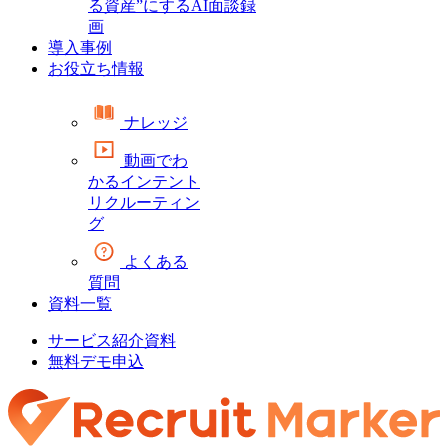
る資産”にするAI面談録
画
導入事例
お役立ち情報
ナレッジ
動画でわ
かるインテント
リクルーティン
グ
よくある
質問
資料一覧
サービス紹介資料
無料デモ申込