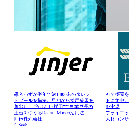
導入わずか半年で約1,800名のタレン
AIで探索を
トプールを構築。早期から採用成果を
トに集中。返
創出し、“負けない採用”で事業成長の
を実現
土台をつくるRecruit Marker活用法
ブライエッ
jinjer株式会社
人材
コンサ
IT
SaaS