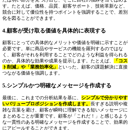
す。たとえば、価格、品質、顧客サポート、技術革新など、
競合に対して優位性を持つポイントを強調することで、差別
化を図ることができます。
4.顧客が受け取る価値を具体的に表現する
顧客にとっての具体的なメリットや価値を明確に示すことが
必要です。単に商品やサービスの機能を羅列するのではな
く、顧客がそれを利用することでどのような利益を得られる
のか、具体的な効果や成果を提示します。たとえば、
「コス
ト削減」や「業務効率化」
といった、顧客の課題解決に直接
つながる価値を強調します。
5.シンプルかつ明確なメッセージを作成する
最後に、これまでの分析結果を基に、
シンプルで分かりやす
いバリュープロポジションを作成します。
長すぎる説明や複
雑な言葉を避け、顧客が瞬時に理解できる短いメッセージに
まとめることが重要です。顧客が「これだ！」と感じるよう
な一貫性のある明確なメッセージを作成することで、効果的
にアピールすることができます。