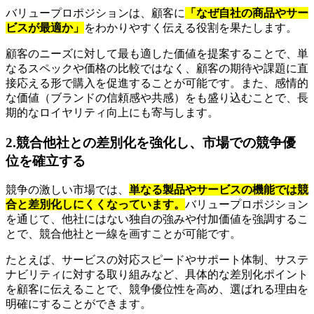
バリュープロポジションは、顧客に
「なぜ自社の商品やサー
ビスが最適か」
をわかりやすく伝える役割を果たします。
顧客のニーズに対して最も適した価値を提案することで、単
なるスペックや価格の比較ではなく、顧客の期待や課題に直
接応える形で購入を促進することが可能です。また、感情的
な価値（ブランドの信頼感や共感）をも盛り込むことで、長
期的なロイヤリティ向上にも寄与します。
2.競合他社との差別化を強化し、市場での競争優
位を確立する
競争の激しい市場では、
単なる製品やサービスの機能では競
合と差別化しにくくなっています。
バリュープロポジション
を通じて、他社にはない独自の強みや付加価値を強調するこ
とで、競合他社と一線を画すことが可能です。
たとえば、サービスの対応スピードやサポート体制、サステ
ナビリティに対する取り組みなど、具体的な差別化ポイント
を顧客に伝えることで、競争優位性を高め、選ばれる理由を
明確にすることができます。