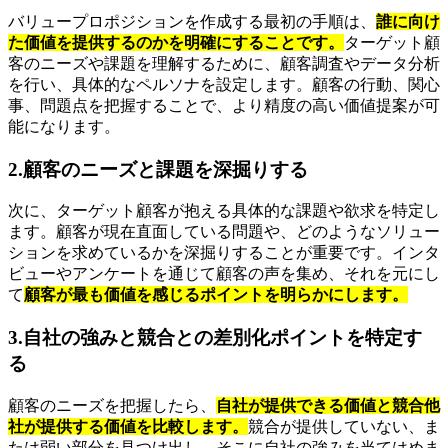
バリュープロポジションを作成する最初の手順は、
誰に向け
た価値を提供するのかを明確にすることです。
ターゲット顧
客のニーズや課題を理解するために、顧客調査やデータ分析
を行い、具体的なペルソナを設定します。顧客の行動、関心
事、問題点を把握することで、より精度の高い価値提案が可
能になります。
2.顧客のニーズと課題を深掘りする
次に、ターゲット顧客が抱える具体的な課題や欲求を特定し
ます。顧客が現在直面している問題や、どのようなソリュー
ションを求めているかを深掘りすることが重要です。インタ
ビューやアンケートを通じて顧客の声を集め、それを元にし
て
顧客が最も価値を感じるポイントを明らかにします。
3.自社の強みと競合との差別化ポイントを特定す
る
顧客のニーズを把握したら、
自社が提供できる価値と競合他
社が提供する価値を比較します。
競合が提供していない、ま
たは弱い部分を見つけ出し、そこに自社の強みを当てはめま