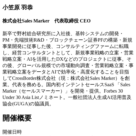
小笠原 羽恭
株式会社Sales Marker 代表取締役 CEO
新卒で野村総合研究所に入社後、基幹システムの開発・
PM・先端技術R&D・ブロックチェーン証券PFの構築・新規
事業開発に従事した後、コンサルティングファームに転職
し、経営コンサルタントとして、新規事業戦略の立案・営業
戦略立案・AIを活用したDXなどのプロジェクトに従事。そ
の後、グローバル規模での市場動向調査・営業戦略立案・事
業戦略立案をデータとAIで効率化・高度化することを目指
してCrossBorder株式会社（現：株式会社Sales Marker）を創
業。代表を務める。国内初インテントセールスSaaS 「Sales
Marker（セールスマーカー）」を開発・提供。Forbes 30
Under 30 Asia Listノミネート。一般社団法人生成AI活用普及
協会(GUGA)の協議員。
開催概要
開催日時