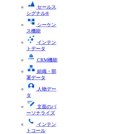
セールス
シグナル®
シーケン
ス機能
インテン
トデータ
CRM機能
組織・部
署データ
人物デー
タ
文面のパ
ーソナライズ
インテン
トコール