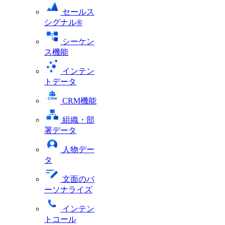
セールス
シグナル®
シーケン
ス機能
インテン
トデータ
CRM機能
組織・部
署データ
人物デー
タ
文面のパ
ーソナライズ
インテン
トコール