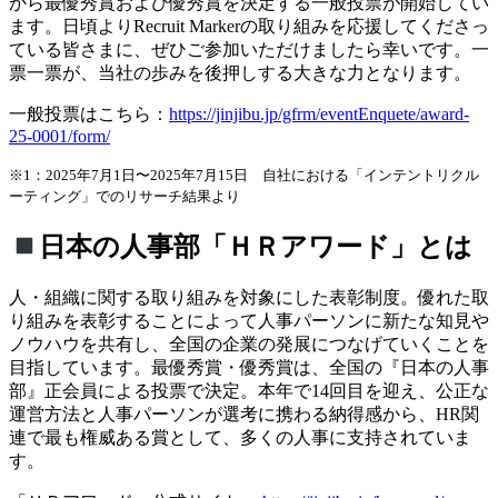
から最優秀賞および優秀賞を決定する一般投票が開始してい
ます。日頃よりRecruit Markerの取り組みを応援してくださっ
ている皆さまに、ぜひご参加いただけましたら幸いです。一
票一票が、当社の歩みを後押しする大きな力となります。
一般投票はこちら：
https://jinjibu.jp/gfrm/eventEnquete/award-
25-0001/form/
※1：2025年7月1日〜2025年7月15日
自社における「インテントリクル
ーティング」でのリサーチ結果より
日本の人事部「ＨＲアワード」とは
人・組織に関する取り組みを対象にした表彰制度。優れた取
り組みを表彰することによって人事パーソンに新たな知見や
ノウハウを共有し、全国の企業の発展につなげていくことを
目指しています。最優秀賞・優秀賞は、全国の『日本の人事
部』正会員による投票で決定。本年で14回目を迎え、公正な
運営方法と人事パーソンが選考に携わる納得感から、HR関
連で最も権威ある賞として、多くの人事に支持されていま
す。