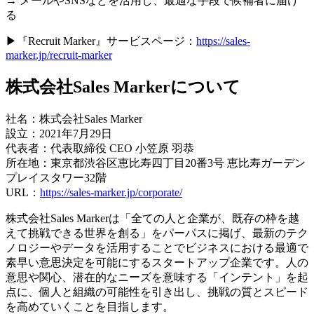
→ メールやSNSなどを活用し、最適な手段で候補者に届け
る
▶︎『Recruit Marker』サービスページ：
https://sales-
marker.jp/recruit-marker
株式会社Sales Markerについて
社名：株式会社Sales Marker
設⽴：2021年7⽉29⽇
代表者：代表取締役 CEO 小笠原 羽恭
所在地：東京都渋谷区恵比寿四丁目20番3号 恵比寿ガーデン
プレイスタワー32階
URL：
https://sales-marker.jp/corporate/
株式会社Sales Markerは「全ての人と企業が、既存の枠を越
えて挑戦できる世界を創る」をパーパスに掲げ、最新のテク
ノロジーやデータを活用することでビジネスにおける最適で
素早い意思決定を可能にするスタートアップ企業です。人の
意思や関心、潜在的なニーズを意味する「インテント」を起
点に、個人と組織の可能性を引き出し、挑戦の質とスピード
を高めていくことを目指します。