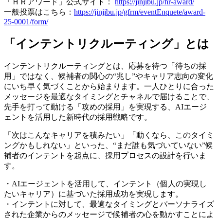
「ＨＲアワード」公式サイト：
https://jinjibu.jp/hr-award/
一般投票はこちら：
https://jinjibu.jp/gfrm/eventEnquete/award-
25-0001/form/
「インテントリクルーティング」とは
インテントリクルーティングとは、応募を待つ「待ちの採
用」ではなく、候補者の関心の“兆し”やキャリア志向の変化
にいち早く気づくことから始まります。一人ひとりに合った
メッセージを最適なタイミングとチャネルで届けることで、
先手を打って動ける「攻めの採用」を実現する、AIエージ
ェントを活用した新時代の採用戦略です。
「次はこんなキャリアを積みたい」「動くなら、このタイミ
ングかもしれない」といった、“まだ誰も気づいていない”候
補者のインテントを起点に、採用プロセスの設計を行いま
す。
・AIエージェントを活用して、インテント（個人の実現し
たいキャリア）に基づいた採用成功を実現します。
・インテントに対して、最適なタイミングとパーソナライズ
された企業からのメッセージで候補者の心を動かすことによ