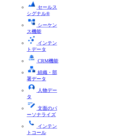
セールス
シグナル®
シーケン
ス機能
インテン
トデータ
CRM機能
組織・部
署データ
人物デー
タ
文面のパ
ーソナライズ
インテン
トコール