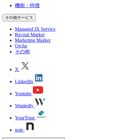
機能・特徴
その他サービス
Managed IX Service
Recruit Marker
Marketing Marker
Orcha
その他
X
LinkedIn
Youtube
Wantedly
YourTrust
note