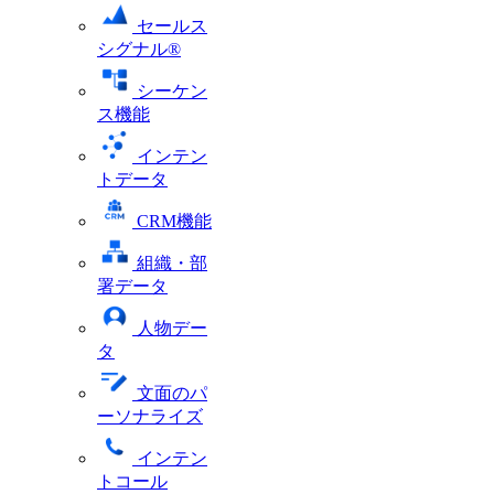
セールス
シグナル®
シーケン
ス機能
インテン
トデータ
CRM機能
組織・部
署データ
人物デー
タ
文面のパ
ーソナライズ
インテン
トコール