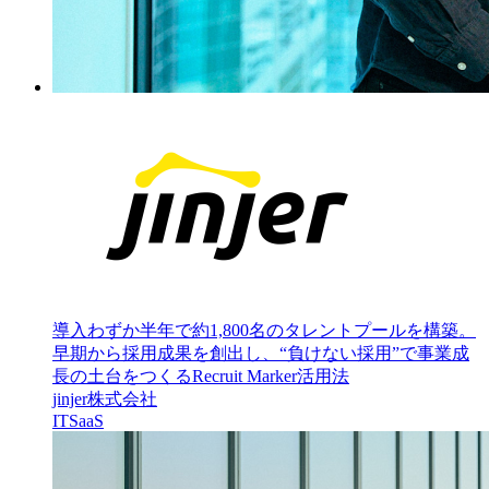
導入わずか半年で約1,800名のタレントプールを構築。
早期から採用成果を創出し、“負けない採用”で事業成
長の土台をつくるRecruit Marker活用法
jinjer株式会社
IT
SaaS