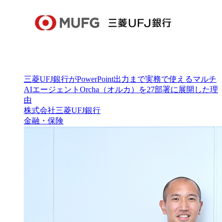
三菱UFJ銀行がPowerPoint出力まで実務で使えるマルチ
AIエージェントOrcha（オルカ）を27部署に展開した理
由
株式会社三菱UFJ銀行
金融・保険