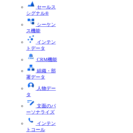
セールス
シグナル®
シーケン
ス機能
インテン
トデータ
CRM機能
組織・部
署データ
人物デー
タ
文面のパ
ーソナライズ
インテン
トコール