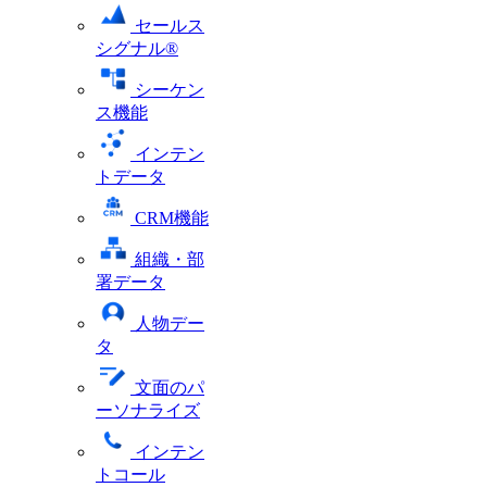
セールス
シグナル®
シーケン
ス機能
インテン
トデータ
CRM機能
組織・部
署データ
人物デー
タ
文面のパ
ーソナライズ
インテン
トコール