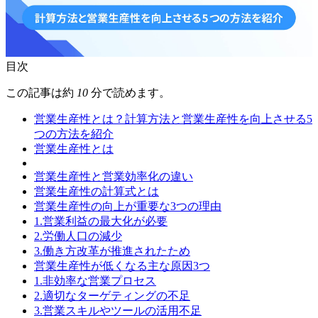
目次
この記事は約
10
分で読めます。
営業生産性とは？計算方法と営業生産性を向上させる5
つの方法を紹介
営業生産性とは
営業生産性と営業効率化の違い
営業生産性の計算式とは
営業生産性の向上が重要な3つの理由
1.営業利益の最大化が必要
2.労働人口の減少
3.働き方改革が推進されたため
営業生産性が低くなる主な原因3つ
1.非効率な営業プロセス
2.適切なターゲティングの不足
3.営業スキルやツールの活用不足