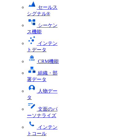
セールス
シグナル®
シーケン
ス機能
インテン
トデータ
CRM機能
組織・部
署データ
人物デー
タ
文面のパ
ーソナライズ
インテン
トコール