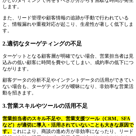
がどのタイミングで何をすべきか分からず無駄な時間が発生
します。
また、リード管理や顧客情報の追跡が手動で行われている
と、情報漏れや重複対応が起こり、生産性が著しく低下しま
す。
2.適切なターゲティングの不足
ターゲットとなる顧客層が明確でない場合、営業担当者は見
込みの低い顧客に時間を費やしてしまい、成約率の低下につ
ながります。
顧客データの分析不足やインテントデータの活用ができてい
ない場合も、ターゲティングが曖昧になり、非効率な営業活
動を招きます。
3.営業スキルやツールの活用不足
営業担当者のスキル不足や、営業支援ツール（CRM、SFA
など）が適切に導入・活用されていないことも大きな原因で
す。
これにより、商談の進め方が非効率になったり、リード