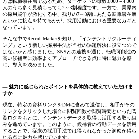
方は転職顕在層であるため、ターゲットの母数3,000～4,000
人のうち多く見積もっても2～3割程度です。一方で、業界内
の採用競争が激化する中、残りの7～8割にあたる転職潜在層
といかに接点を持てるかが、採用活動における重要なカギと
なっています。
そんな中でRecruit Markerを知り、「インテントリクルーティ
ング」という新しい採用手法が当社の課題解決に役立つので
はないかと感じました。SNSとの連携を通じ、転職可能性の
高い候補者に効率よくアプローチできる点に特に魅力を感
じ、導入を決めました。
― 魅力に感じられたポイントを具体的に教えていただけま
すか
現在、特定の資料リンクをDMに含めて送信し、相手がその
リンクをクリックした場合に閲覧回数や閲覧時間といった閲
覧ログをもとに、インテントデータを取得し活用する取り組
みを進めています。このように、候補者の行動データを活用
することで、従来の採用手法では得られなかった洞察が得ら
れる点に魅力を感じています。