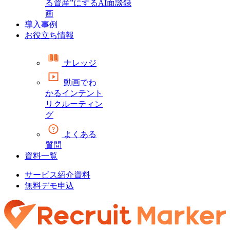
る資産”にするAI面談録
画
導入事例
お役立ち情報
ナレッジ
動画でわ
かるインテント
リクルーティン
グ
よくある
質問
資料一覧
サービス紹介資料
無料デモ申込