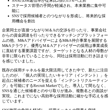
SNSのDM返信率が従来比2倍の15％へ上昇
ステータス管理の手間が軽減され、本来業務に集中可
能に
SNSで採用候補者とのつながりを形成し、将来的な採
用機会を創出
企業同士が直接つながりM＆Aの交渉を行ったり、事業会社
からの資金調達を行ったりできるマッチングプラットフォー
ムの他、M&AアドバイザーによるM&A仲介事業を展開する
M&Aクラウド。優秀なM＆Aアドバイザーの採用は事業成長
に直結する重要課題ですが、ターゲットとなる人材の母数が
非常に限られていることから、同社は採用活動に行き詰まり
を感じていました。
既存の採用チャネルを最大限活用してきた中で、新たに注目
したのが、「個人の実現したいキャリア（インテント）」を
起点に候補者のニーズを捉える「インテントリクルーティン
グ」を可能にするRecruit Markerでした。導入して間もなく、
SNSを通じた候補者とのやり取りが進み、複数名との面談が
実現。これまでにない高効率な採用活動に確かな手応えを感
じています。