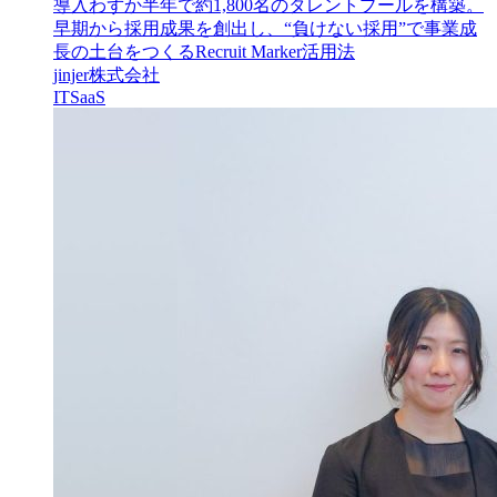
導入わずか半年で約1,800名のタレントプールを構築。
早期から採用成果を創出し、“負けない採用”で事業成
長の土台をつくるRecruit Marker活用法
jinjer株式会社
IT
SaaS