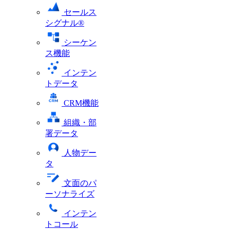
セールス
シグナル®
シーケン
ス機能
インテン
トデータ
CRM機能
組織・部
署データ
人物デー
タ
文面のパ
ーソナライズ
インテン
トコール