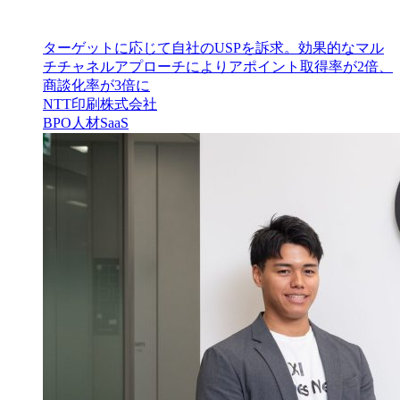
ターゲットに応じて自社のUSPを訴求。効果的なマル
チチャネルアプローチによりアポイント取得率が2倍、
商談化率が3倍に
NTT印刷株式会社
BPO
人材
SaaS