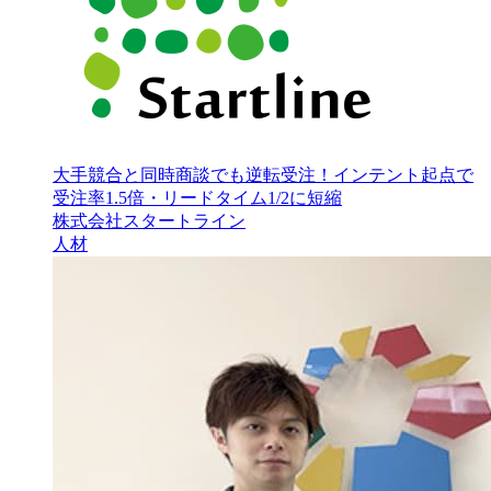
大手競合と同時商談でも逆転受注！インテント起点で
受注率1.5倍・リードタイム1/2に短縮
株式会社スタートライン
人材