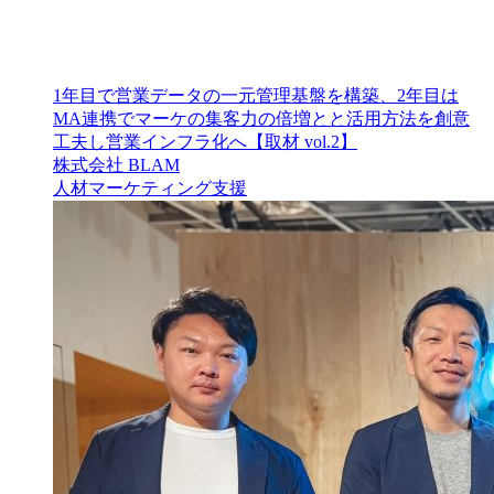
1年目で営業データの一元管理基盤を構築、2年目は
MA連携でマーケの集客力の倍増とと活用方法を創意
工夫し営業インフラ化へ【取材 vol.2】
株式会社 BLAM
人材
マーケティング支援