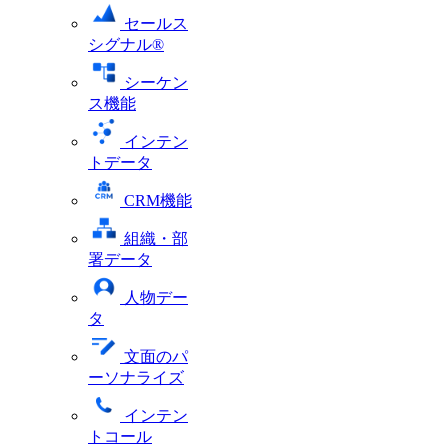
セールス
シグナル®
シーケン
ス機能
インテン
トデータ
CRM機能
組織・部
署データ
人物デー
タ
文面のパ
ーソナライズ
インテン
トコール