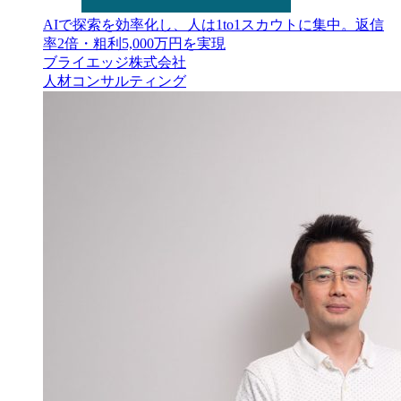
AIで探索を効率化し、人は1to1スカウトに集中。返信
率2倍・粗利5,000万円を実現
ブライエッジ株式会社
人材
コンサルティング