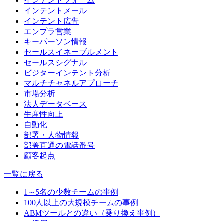
インテントフォーム
インテントメール
インテント広告
エンプラ営業
キーパーソン情報
セールスイネーブルメント
セールスシグナル
ビジターインテント分析
マルチチャネルアプローチ
市場分析
法人データベース
生産性向上
自動化
部署・人物情報
部署直通の電話番号
顧客起点
一覧に戻る
1～5名の少数チームの事例
100人以上の大規模チームの事例
ABMツールとの違い（乗り換え事例）