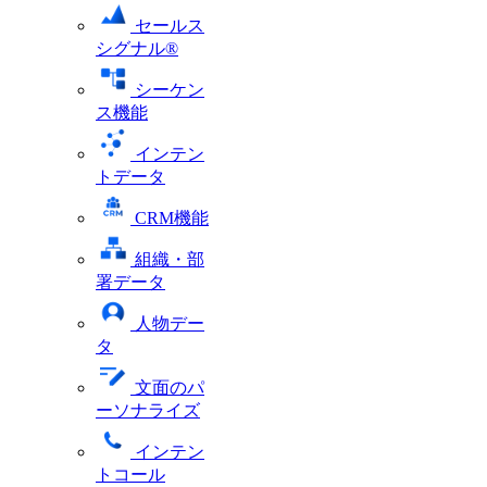
セールス
シグナル®
シーケン
ス機能
インテン
トデータ
CRM機能
組織・部
署データ
人物デー
タ
文面のパ
ーソナライズ
インテン
トコール