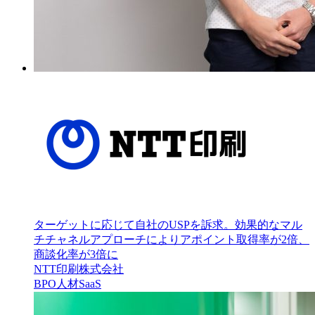
ターゲットに応じて自社のUSPを訴求。効果的なマル
チチャネルアプローチによりアポイント取得率が2倍、
商談化率が3倍に
NTT印刷株式会社
BPO
人材
SaaS