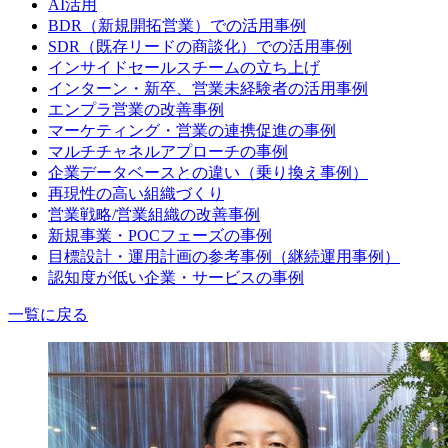
AI活用
BDR（新規開拓営業）での活用事例
SDR（既存リードの商談化）での活用事例
インサイドセールスチームの立ち上げ
インターン・新卒、営業未経験者の活用事例
エンプラ営業の改善事例
マーケティング・営業の連携促進の事例
マルチチャネルアプローチの事例
企業データベースとの違い（乗り換え事例）
再現性の高い組織づくり
営業戦略/営業組織の改善事例
新規事業・POCフェーズの事例
目標設計・運用計画の参考事例（継続運用事例）
認知度が低い企業・サービスの事例
一覧に戻る