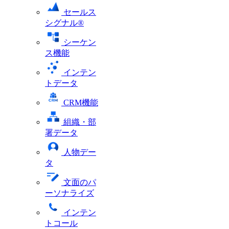
セールス
シグナル®
シーケン
ス機能
インテン
トデータ
CRM機能
組織・部
署データ
人物デー
タ
文面のパ
ーソナライズ
インテン
トコール