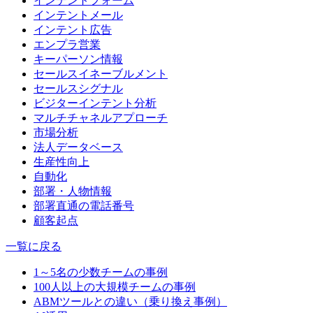
インテントフォーム
インテントメール
インテント広告
エンプラ営業
キーパーソン情報
セールスイネーブルメント
セールスシグナル
ビジターインテント分析
マルチチャネルアプローチ
市場分析
法人データベース
生産性向上
自動化
部署・人物情報
部署直通の電話番号
顧客起点
一覧に戻る
1～5名の少数チームの事例
100人以上の大規模チームの事例
ABMツールとの違い（乗り換え事例）